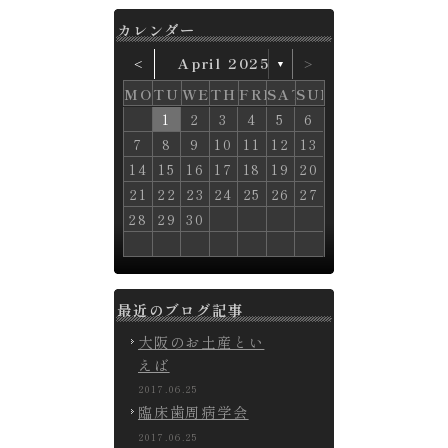
カレンダー
˂
April 2025
˃
▼
MON
TUE
WED
THU
FRI
SAT
SUN
2
2
2
3
3
3
1
3
1
4
4
4
2
4
2
3
1
3
1
3
1
4
2
4
2
4
2
5
5
5
3
1
5
1
3
1
6
6
6
4
2
6
2
4
2
5
3
5
1
3
1
5
1
3
1
1
6
7
7
4
6
2
4
2
7
7
6
2
4
2
2
1
5
1
3
3
5
1
1
1
1
3
1
2
3
4
5
6
0
0
0
0
9
4
7
9
7
8
4
6
6
8
4
9
7
4
4
4
6
5
5
5
5
5
10
10
10
11
11
11
11
8
6
8
6
9
7
7
9
6
8
6
6
7
5
5
5
5
5
5
12
12
12
10
12
10
11
11
11
6
9
7
9
7
6
8
8
6
7
9
7
6
6
7
6
8
12
10
12
10
12
10
13
13
13
11
13
11
7
8
8
7
9
9
7
8
8
7
7
8
7
9
14
14
14
12
10
14
10
12
10
13
11
13
11
13
11
8
9
9
8
8
9
9
8
8
9
8
7
8
9
10
11
12
13
6
7
7
4
6
2
4
2
7
7
6
2
4
2
2
1
5
1
3
3
5
1
1
1
1
3
17
18
18
12
17
18
16
12
14
18
14
16
12
17
12
12
12
14
15
13
15
13
13
15
13
13
18
19
19
16
18
14
16
14
19
17
19
17
18
14
16
14
14
13
13
15
15
13
13
13
13
15
20
20
20
20
19
14
17
19
17
18
14
16
16
18
14
19
17
14
14
14
16
15
15
15
15
15
20
20
20
21
21
18
16
18
16
21
19
17
21
17
19
16
18
16
16
17
15
15
15
15
15
15
14
15
16
17
18
19
20
4
4
4
2
0
4
0
2
0
3
8
1
3
9
1
9
8
8
3
9
1
9
8
8
9
8
24
22
24
20
22
20
24
20
22
20
20
25
25
19
25
23
19
21
25
21
23
19
19
19
19
21
26
26
20
26
24
20
22
26
22
24
20
20
20
20
22
25
23
25
21
23
21
25
21
23
21
21
26
27
27
24
26
22
24
22
27
27
26
22
24
22
22
21
25
21
23
23
25
21
21
21
21
23
27
28
28
22
27
28
26
22
24
28
24
26
22
27
22
22
22
24
25
23
25
23
23
25
23
23
21
22
23
24
25
26
27
8
6
8
6
9
7
7
9
6
8
6
6
7
0
5
0
5
5
0
5
5
5
1
1
1
26
29
27
29
27
26
28
28
26
27
29
27
26
26
27
26
28
30
30
31
31
27
28
28
27
29
29
27
28
28
27
27
28
27
29
30
30
30
31
28
29
29
28
28
29
29
28
28
29
28
30
30
30
31
31
29
29
29
29
29
29
30
30
30
30
30
31
31
28
29
30
最近のブログ記事
大阪のお土産とい
えば
2017.06.25
臨床歯周病学会
2017.06.25