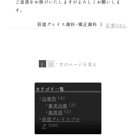
ご迷惑をお掛けいたしますがよろしくお願いしま
す。
荻窪グレイス歯科･矯正歯科 ｜
記事URL
1
2
次のページを見る
カテゴリ一覧
(4)
治療例
(3)
審美治療
(1)
歯周病
荻窪グレイスブロ
(39)
グ