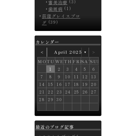
(3)
審美治療
(1)
歯周病
荻窪グレイスブロ
(39)
グ
カレンダー
˂
April 2025
˃
▼
MON
TUE
WED
THU
FRI
SAT
SUN
2
2
2
3
3
3
1
3
1
4
4
4
2
4
2
3
1
3
1
3
1
4
2
4
2
4
2
5
5
5
3
1
5
1
3
1
6
6
6
4
2
6
2
4
2
5
3
5
1
3
1
5
1
3
1
1
6
7
7
4
6
2
4
2
7
7
6
2
4
2
2
1
5
1
3
3
5
1
1
1
1
3
1
2
3
4
5
6
0
0
0
0
9
4
7
9
7
8
4
6
6
8
4
9
7
4
4
4
6
5
5
5
5
5
10
10
10
11
11
11
11
8
6
8
6
9
7
7
9
6
8
6
6
7
5
5
5
5
5
5
12
12
12
10
12
10
11
11
11
6
9
7
9
7
6
8
8
6
7
9
7
6
6
7
6
8
12
10
12
10
12
10
13
13
13
11
13
11
7
8
8
7
9
9
7
8
8
7
7
8
7
9
14
14
14
12
10
14
10
12
10
13
11
13
11
13
11
8
9
9
8
8
9
9
8
8
9
8
7
8
9
10
11
12
13
6
7
7
4
6
2
4
2
7
7
6
2
4
2
2
1
5
1
3
3
5
1
1
1
1
3
17
18
18
12
17
18
16
12
14
18
14
16
12
17
12
12
12
14
15
13
15
13
13
15
13
13
18
19
19
16
18
14
16
14
19
17
19
17
18
14
16
14
14
13
13
15
15
13
13
13
13
15
20
20
20
20
19
14
17
19
17
18
14
16
16
18
14
19
17
14
14
14
16
15
15
15
15
15
20
20
20
21
21
18
16
18
16
21
19
17
21
17
19
16
18
16
16
17
15
15
15
15
15
15
14
15
16
17
18
19
20
4
4
4
2
0
4
0
2
0
3
8
1
3
9
1
9
8
8
3
9
1
9
8
8
9
8
24
22
24
20
22
20
24
20
22
20
20
25
25
19
25
23
19
21
25
21
23
19
19
19
19
21
26
26
20
26
24
20
22
26
22
24
20
20
20
20
22
25
23
25
21
23
21
25
21
23
21
21
26
27
27
24
26
22
24
22
27
27
26
22
24
22
22
21
25
21
23
23
25
21
21
21
21
23
27
28
28
22
27
28
26
22
24
28
24
26
22
27
22
22
22
24
25
23
25
23
23
25
23
23
21
22
23
24
25
26
27
8
6
8
6
9
7
7
9
6
8
6
6
7
0
5
0
5
5
0
5
5
5
1
1
1
26
29
27
29
27
26
28
28
26
27
29
27
26
26
27
26
28
30
30
31
31
27
28
28
27
29
29
27
28
28
27
27
28
27
29
30
30
30
31
28
29
29
28
28
29
29
28
28
29
28
30
30
30
31
31
29
29
29
29
29
29
30
30
30
30
30
31
31
28
29
30
最近のブログ記事