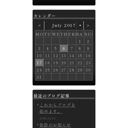
カレンダー
˂
July 2017
˃
▼
MON
TUE
WED
THU
FRI
SAT
SUN
2
2
2
2
3
3
3
1
3
1
4
4
4
2
4
2
3
3
1
3
1
3
1
4
4
2
4
2
4
2
5
5
5
3
1
5
1
3
1
6
6
6
4
2
6
2
4
2
5
5
3
5
1
3
1
5
3
1
1
6
6
7
7
4
6
2
4
2
7
7
6
4
2
2
1
5
1
3
3
5
1
1
1
1
3
1
2
0
0
0
0
9
9
4
7
9
7
8
4
6
6
8
4
9
7
4
4
4
6
5
5
5
5
10
10
10
10
11
11
11
11
8
6
8
6
9
7
7
9
8
6
6
7
5
5
5
5
5
5
12
12
12
10
12
10
11
11
11
11
6
9
7
9
7
6
8
8
6
9
7
6
6
7
6
8
12
12
10
12
10
12
10
13
13
13
11
13
11
7
8
8
7
9
9
7
8
7
7
8
7
9
14
14
14
12
10
14
10
12
10
13
13
11
13
11
13
11
8
9
9
8
8
9
8
8
9
8
3
4
5
6
7
8
9
6
6
7
7
4
6
2
4
2
7
7
6
4
2
2
1
5
1
3
3
5
1
1
1
1
3
17
17
18
18
12
17
18
16
12
14
18
14
16
12
17
12
12
12
14
15
13
15
13
15
13
13
18
18
19
19
16
18
14
16
14
19
17
19
17
18
16
14
14
13
13
15
15
13
13
13
13
15
20
20
20
20
19
19
14
17
19
17
18
14
16
16
18
14
19
17
14
14
14
16
15
15
15
15
20
20
20
20
21
21
18
16
18
16
21
19
17
21
17
19
18
16
16
17
15
15
15
15
15
15
10
11
12
13
14
15
16
4
4
4
2
0
4
0
2
0
3
3
8
1
3
9
1
9
8
8
3
1
9
8
8
9
8
24
24
22
24
20
22
20
24
22
20
20
25
25
19
25
23
19
21
25
21
23
19
19
19
19
21
26
26
20
26
24
20
22
26
22
24
20
20
20
20
22
25
25
23
25
21
23
21
25
23
21
21
26
26
27
27
24
26
22
24
22
27
27
26
24
22
22
21
25
21
23
23
25
21
21
21
21
23
27
27
28
28
22
27
28
26
22
24
28
24
26
22
27
22
22
22
24
25
23
25
23
25
23
23
17
18
19
20
21
22
23
8
6
8
6
9
7
7
9
8
6
6
7
0
0
5
0
5
5
0
5
5
5
1
1
1
26
29
27
29
27
26
28
28
26
29
27
26
26
27
26
28
30
30
31
31
27
28
28
27
29
29
27
28
27
27
28
27
29
30
30
30
31
28
29
29
28
28
29
28
28
29
28
30
30
30
31
31
29
29
29
29
29
29
30
30
30
30
31
31
24
25
26
27
28
29
30
31
最近のブログ記事
これからブログを
始めます。
2025.04.01
休診のお知らせ