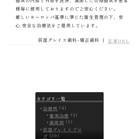
器具の内部と外部を洗浄、滅菌した切削器具を患者
様毎に使用しておりますのでご安心ください。
厳しいヨーロッパ基準に準じた衛生管理の下、安
心.安全な治療法をご提供しています。
荻窪グレイス歯科･矯正歯科 ｜
記事URL
カテゴリ一覧
(4)
治療例
(3)
審美治療
(1)
歯周病
荻窪グレイスブロ
(39)
グ